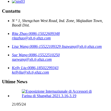
Cuntattu
N ° 1, Shengchan West Road, Ind. Zone, Majiadian Town,
Baodi Dist.
Rita Zhao:
0086-15022609348
ritazhao@xh.tj-xhzz.com
Lisa Wang:
0086-15522109329
lisawang@xh.tj-xhzz.com
Sue Wang:
0086-15522510250
suewang@xh.tj-xhzz.com
Kelly Liu:
0086-18502299343
kellyliu@xh.tj-xhzz.com
Ultime News
21/05/24