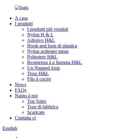
A casa
I prudutti
I prudutti più venduti
Nylon H & L
Adesivo H&L
Hook and loop di plastica
Nylon poliester mistu
Poliestere H&L
Resistenza à a fiamma H&L
Un Napped loop
Tissu H&L
Filu à cucire
News
FAQs
Nantu à noi
Top Sales
Tour di fabbrica
Scaricate
Cuntatta ci
English