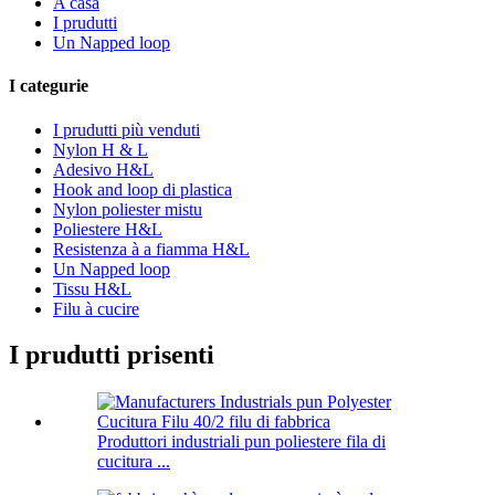
A casa
I prudutti
Un Napped loop
I categurie
I prudutti più venduti
Nylon H & L
Adesivo H&L
Hook and loop di plastica
Nylon poliester mistu
Poliestere H&L
Resistenza à a fiamma H&L
Un Napped loop
Tissu H&L
Filu à cucire
I prudutti prisenti
Produttori industriali pun poliestere fila di
cucitura ...