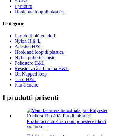
A casa
I prudutti
Hook and loop di plastica
I categurie
I prudutti più venduti
Nylon H & L
Adesivo H&L
Hook and loop di plastica
Nylon poliester mistu
Poliestere H&L
Resistenza à a fiamma H&L
Un Napped loop
Tissu H&L
Filu à cucire
I prudutti prisenti
Produttori industriali pun poliestere fila di
cucitura ...