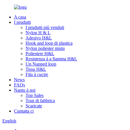
A casa
I prudutti
I prudutti più venduti
Nylon H & L
Adesivo H&L
Hook and loop di plastica
Nylon poliester mistu
Poliestere H&L
Resistenza à a fiamma H&L
Un Napped loop
Tissu H&L
Filu à cucire
News
FAQs
Nantu à noi
Top Sales
Tour di fabbrica
Scaricate
Cuntatta ci
English