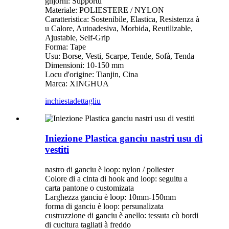
ghjorni: Supportu
Materiale: POLIESTERE / NYLON
Caratteristica: Sostenibile, Elastica, Resistenza à
u Calore, Autoadesiva, Morbida, Reutilizable,
Ajustable, Self-Grip
Forma: Tape
Usu: Borse, Vesti, Scarpe, Tende, Sofà, Tenda
Dimensioni: 10-150 mm
Locu d'origine: Tianjin, Cina
Marca: XINGHUA
inchiesta
dettagliu
Iniezione Plastica ganciu nastri usu di
vestiti
nastro di ganciu è loop: nylon / poliester
Colore di a cinta di hook and loop: seguitu a
carta pantone o customizata
Larghezza ganciu è loop: 10mm-150mm
forma di ganciu è loop: persunalizata
custruzzione di ganciu è anello: tessuta cù bordi
di cucitura tagliati à freddo