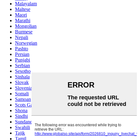
Malayalam
Maltese
Maori
Marathi
Mongolian
Burmese
Nepali
Norwegian
Pashto
Persian
Punjabi
Serbian
Sesotho
Sinhala
Slovak
Slovenian
Somali
Samoan
Scots Gaelic
Shona
Sindhi
Sundanese
Swahili
Tajik
Tamil