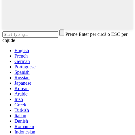
Preme Enter per circà o ESC per
chjude
English
French
German
Portuguese
Spanish
Russian
Japanese
Korean
Arabic
Irish
Greek
Turkish
Italian
Danish
Romanian
Indonesian