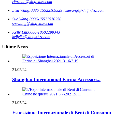
ritazhao@xh.tj-xhzz.com
Lisa Wang:
0086-15522109329
lisawang@xh.tj-xhzz.com
Sue Wang:
0086-15522510250
suewang@xh.tj-xhzz.com
Kelly Liu:
0086-18502299343
kellyliu@xh.tj-xhzz.com
Ultime News
21/05/24
Shanghai International Farina Accessori...
21/05/24
Esposizione Internaziunale di Beni di Cunsumu