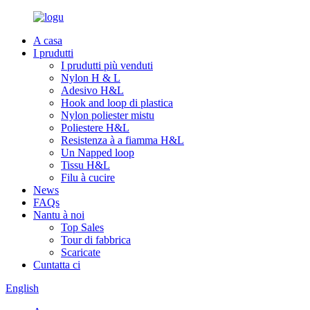
A casa
I prudutti
I prudutti più venduti
Nylon H & L
Adesivo H&L
Hook and loop di plastica
Nylon poliester mistu
Poliestere H&L
Resistenza à a fiamma H&L
Un Napped loop
Tissu H&L
Filu à cucire
News
FAQs
Nantu à noi
Top Sales
Tour di fabbrica
Scaricate
Cuntatta ci
English