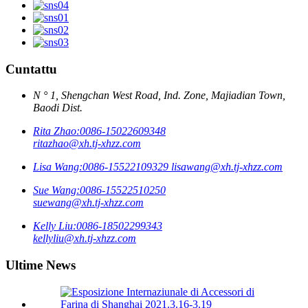
Cuntattu
N ° 1, Shengchan West Road, Ind. Zone, Majiadian Town,
Baodi Dist.
Rita Zhao:
0086-15022609348
ritazhao@xh.tj-xhzz.com
Lisa Wang:
0086-15522109329
lisawang@xh.tj-xhzz.com
Sue Wang:
0086-15522510250
suewang@xh.tj-xhzz.com
Kelly Liu:
0086-18502299343
kellyliu@xh.tj-xhzz.com
Ultime News