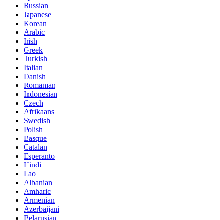
Russian
Japanese
Korean
Arabic
Irish
Greek
Turkish
Italian
Danish
Romanian
Indonesian
Czech
Afrikaans
Swedish
Polish
Basque
Catalan
Esperanto
Hindi
Lao
Albanian
Amharic
Armenian
Azerbaijani
Belarusian