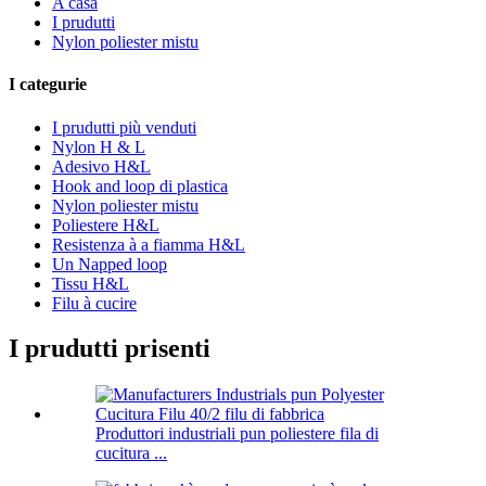
A casa
I prudutti
Nylon poliester mistu
I categurie
I prudutti più venduti
Nylon H & L
Adesivo H&L
Hook and loop di plastica
Nylon poliester mistu
Poliestere H&L
Resistenza à a fiamma H&L
Un Napped loop
Tissu H&L
Filu à cucire
I prudutti prisenti
Produttori industriali pun poliestere fila di
cucitura ...