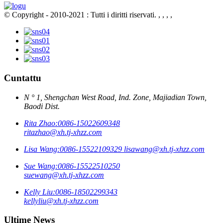
© Copyright - 2010-2021 : Tutti i diritti riservati.
, , , ,
Cuntattu
N ° 1, Shengchan West Road, Ind. Zone, Majiadian Town,
Baodi Dist.
Rita Zhao:
0086-15022609348
ritazhao@xh.tj-xhzz.com
Lisa Wang:
0086-15522109329
lisawang@xh.tj-xhzz.com
Sue Wang:
0086-15522510250
suewang@xh.tj-xhzz.com
Kelly Liu:
0086-18502299343
kellyliu@xh.tj-xhzz.com
Ultime News