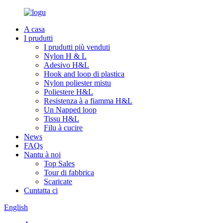
A casa
I prudutti
I prudutti più venduti
Nylon H & L
Adesivo H&L
Hook and loop di plastica
Nylon poliester mistu
Poliestere H&L
Resistenza à a fiamma H&L
Un Napped loop
Tissu H&L
Filu à cucire
News
FAQs
Nantu à noi
Top Sales
Tour di fabbrica
Scaricate
Cuntatta ci
English