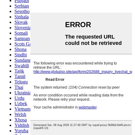
Punjabi
Serbian
Sesotho
Sinhala
Slovak
Slovenian
Somali
Samoan
Scots Gaelic
Shona
Sindhi
Sundanese
Swahili
Tajik
Tamil
Telugu
Thai
Ukrainian
Urdu
Uzbek
Vietnamese
Welsh
Xhosa
Yiddish
Yoruba