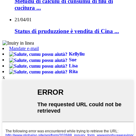
Metudu di calculu di cunsumu di filu di
cucitura ...
21/04/01
Status di pruduzzione è vendita di Cina ...
Mandate e-mail
Kellyliu
Sue
Lisa
Rita
x