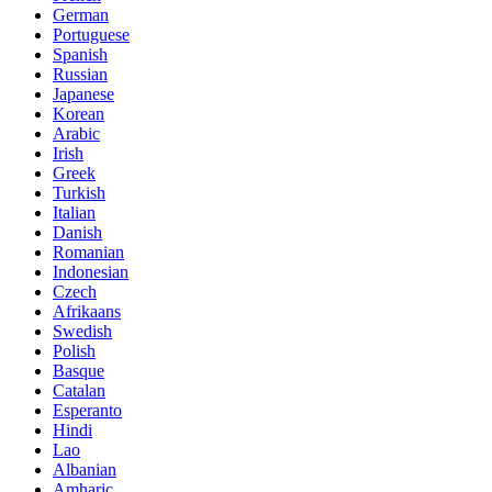
German
Portuguese
Spanish
Russian
Japanese
Korean
Arabic
Irish
Greek
Turkish
Italian
Danish
Romanian
Indonesian
Czech
Afrikaans
Swedish
Polish
Basque
Catalan
Esperanto
Hindi
Lao
Albanian
Amharic