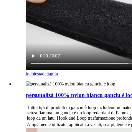
inchiesta
dettagliu
persunalizà 100% nylon biancu ganciu è lo
Tutti i tipi di prudutti di ganciu è loop includenu in mate
senza fiamma, un ganciu è un loop redardant di fiamma, u
loop da un latu, Hook and Loop trasfurmazione profonda è
Ampiamente utilizatu, appiicatu à vestiti, scarpi, tende è