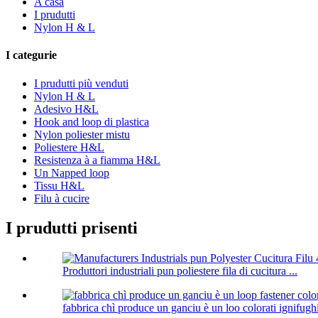
A casa
I prudutti
Nylon H & L
I categurie
I prudutti più venduti
Nylon H & L
Adesivo H&L
Hook and loop di plastica
Nylon poliester mistu
Poliestere H&L
Resistenza à a fiamma H&L
Un Napped loop
Tissu H&L
Filu à cucire
I prudutti prisenti
Produttori industriali pun poliestere fila di cucitura ...
fabbrica chì produce un ganciu è un loo colorati ignifughi 