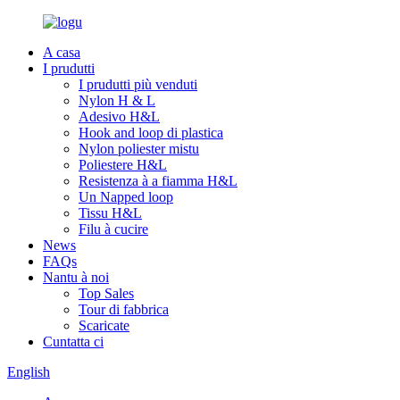
A casa
I prudutti
I prudutti più venduti
Nylon H & L
Adesivo H&L
Hook and loop di plastica
Nylon poliester mistu
Poliestere H&L
Resistenza à a fiamma H&L
Un Napped loop
Tissu H&L
Filu à cucire
News
FAQs
Nantu à noi
Top Sales
Tour di fabbrica
Scaricate
Cuntatta ci
English