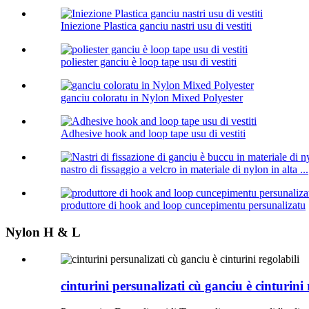
Iniezione Plastica ganciu nastri usu di vestiti
poliester ganciu è loop tape usu di vestiti
ganciu coloratu in Nylon Mixed Polyester
Adhesive hook and loop tape usu di vestiti
nastro di fissaggio a velcro in materiale di nylon in alta ...
produttore di hook and loop cuncepimentu persunalizatu
Nylon H & L
cinturini persunalizati cù ganciu è cinturini 