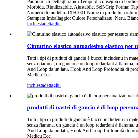
Panoramica Dettagli rapidi Tempu di consegna di l'ordine 
Morbida, Riutilizzabile, Ajustabile, Self-Grip Forma: 
Numeru di mudellu: JXH-001 Nome di produttu: cinturin
Stampatu Imballaggio: Culore Personalizatu: Neru, Bianc
inchiesta
dettagliu
Cinturino elastico autoadesivo elastico per 
Tutti i tipi di prudutti di ganciu è buccu includenu in mate
senza fiamma, un ganciu è un loop redardant à fiamma, 
And Loop da un latu, Hook And Loop Profondità di proce
Medicu Ecc.
inchiesta
dettagliu
prodotti di nastri di ganciu è di loop persun
Tutti i tipi di prudutti di ganciu è buccu includenu in mate
senza fiamma, un ganciu è un loop redardant à fiamma, 
And Loop da un latu, Hook And Loop Profondità di proce
Medicu Ecc.