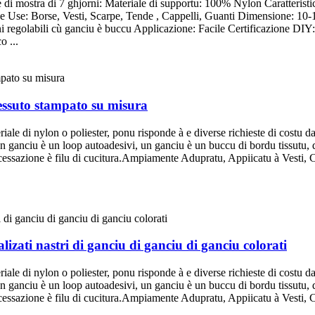
di mostra di 7 ghjorni: Materiale di supportu: 100% Nylon Caratteristic
Tape Use: Borse, Vesti, Scarpe, Tende , Cappelli, Guanti Dimensione
i regolabili cù ganciu è buccu Applicazione: Facile Certificazione 
o ...
tessuto stampato su misura
riale di nylon o poliester, ponu risponde à e diverse richieste di costu d
un ganciu è un loop autoadesivi, un ganciu è un buccu di bordu tissu
ssazione è filu di cucitura.Ampiamente Adupratu, Appiicatu à Vesti, 
alizati nastri di ganciu di ganciu di ganciu colorati
riale di nylon o poliester, ponu risponde à e diverse richieste di costu d
un ganciu è un loop autoadesivi, un ganciu è un buccu di bordu tissu
ssazione è filu di cucitura.Ampiamente Adupratu, Appiicatu à Vesti, 