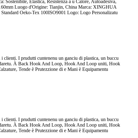
a: Sostenibile, Elastica, Resistenza à u Calore, Autoadesiva,
: 10-160mm Luogo d'Origine: Tianjin, China Marca: XINGHUA
DIY: Standard Oeko-Tex 100ISO9001 Logo: Logo Personalizatu
a i clienti. I prudutti cuntenenu un ganciu di plastica, un buccu
tu, daretu. À Back Hook And Loop, Hook And Loop uniti, Hook
Calzature, Tende è Prutezzione di e Mani è Equipamentu
a i clienti. I prudutti cuntenenu un ganciu di plastica, un buccu
tu, daretu. À Back Hook And Loop, Hook And Loop uniti, Hook
Calzature, Tende è Prutezzione di e Mani è Equipamentu