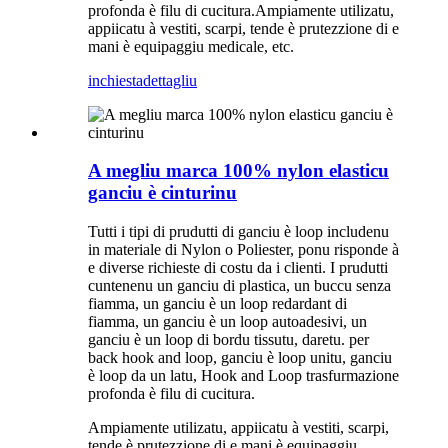
profonda è filu di cucitura.Ampiamente utilizatu,
appiicatu à vestiti, scarpi, tende è prutezzione di e
mani è equipaggiu medicale, etc.
inchiesta
dettagliu
A megliu marca 100% nylon elasticu
ganciu è cinturinu
Tutti i tipi di prudutti di ganciu è loop includenu
in materiale di Nylon o Poliester, ponu risponde à
e diverse richieste di costu da i clienti. I prudutti
cuntenenu un ganciu di plastica, un buccu senza
fiamma, un ganciu è un loop redardant di
fiamma, un ganciu è un loop autoadesivi, un
ganciu è un loop di bordu tissutu, daretu. per
back hook and loop, ganciu è loop unitu, ganciu
è loop da un latu, Hook and Loop trasfurmazione
profonda è filu di cucitura.
Ampiamente utilizatu, appiicatu à vestiti, scarpi,
tende è prutezzione di e mani è equipaggiu