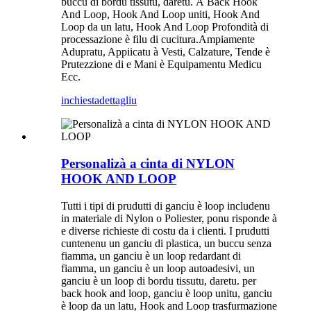
buccu di bordu tissutu, daretu. À Back Hook
And Loop, Hook And Loop uniti, Hook And
Loop da un latu, Hook And Loop Profondità di
processazione è filu di cucitura.Ampiamente
Adupratu, Appiicatu à Vesti, Calzature, Tende è
Prutezzione di e Mani è Equipamentu Medicu
Ecc.
inchiesta
dettagliu
Personalizà a cinta di NYLON
HOOK AND LOOP
Tutti i tipi di prudutti di ganciu è loop includenu
in materiale di Nylon o Poliester, ponu risponde à
e diverse richieste di costu da i clienti. I prudutti
cuntenenu un ganciu di plastica, un buccu senza
fiamma, un ganciu è un loop redardant di
fiamma, un ganciu è un loop autoadesivi, un
ganciu è un loop di bordu tissutu, daretu. per
back hook and loop, ganciu è loop unitu, ganciu
è loop da un latu, Hook and Loop trasfurmazione