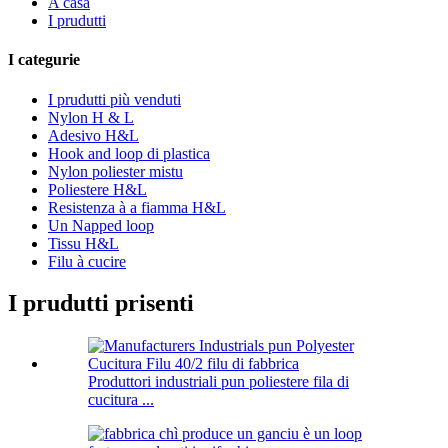
A casa
I prudutti
I categurie
I prudutti più venduti
Nylon H & L
Adesivo H&L
Hook and loop di plastica
Nylon poliester mistu
Poliestere H&L
Resistenza à a fiamma H&L
Un Napped loop
Tissu H&L
Filu à cucire
I prudutti prisenti
Produttori industriali pun poliestere fila di
cucitura ...