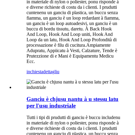
in materiale di nylon o poliester, ponu risponde à
e diverse richieste di costu da i clienti. I prudutti
cuntenenu un ganciu di plastica, un buccu senza
fiamma, un ganciu è un loop redardant à fiamma,
un ganciu è un loop autoadesivi, un ganciu è un
buccu di bordu tissutu, daretu. À Back Hook
And Loop, Hook And Loop uniti, Hook And
Loop da un latu, Hook And Loop Profondità di
processazione è filu di cucitura.Ampiamente
Adupratu, Appiicatu à Vesti, Calzature, Tende è
Prutezzione di e Mani è Equipamentu Medicu
Ecc.
inchiesta
dettagliu
Ganciu è chjusu nantu à u stessu latu
per l'usu industriale
Tutti i tipi di prudutti di ganciu è buccu includenu
in materiale di nylon o poliester, ponu risponde à
e diverse richieste di costu da i clienti. I prudutti
cuntenenu un ganciu di plastica, un buccu senza