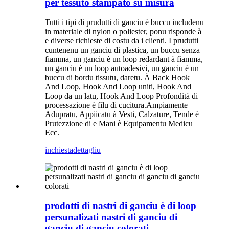
per tessuto stampato su misura
Tutti i tipi di prudutti di ganciu è buccu includenu
in materiale di nylon o poliester, ponu risponde à
e diverse richieste di costu da i clienti. I prudutti
cuntenenu un ganciu di plastica, un buccu senza
fiamma, un ganciu è un loop redardant à fiamma,
un ganciu è un loop autoadesivi, un ganciu è un
buccu di bordu tissutu, daretu. À Back Hook
And Loop, Hook And Loop uniti, Hook And
Loop da un latu, Hook And Loop Profondità di
processazione è filu di cucitura.Ampiamente
Adupratu, Appiicatu à Vesti, Calzature, Tende è
Prutezzione di e Mani è Equipamentu Medicu
Ecc.
inchiesta
dettagliu
prodotti di nastri di ganciu è di loop
persunalizati nastri di ganciu di
ganciu di ganciu colorati