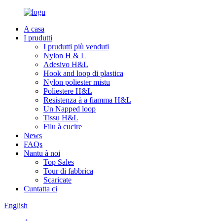
A casa
I prudutti
I prudutti più venduti
Nylon H & L
Adesivo H&L
Hook and loop di plastica
Nylon poliester mistu
Poliestere H&L
Resistenza à a fiamma H&L
Un Napped loop
Tissu H&L
Filu à cucire
News
FAQs
Nantu à noi
Top Sales
Tour di fabbrica
Scaricate
Cuntatta ci
English