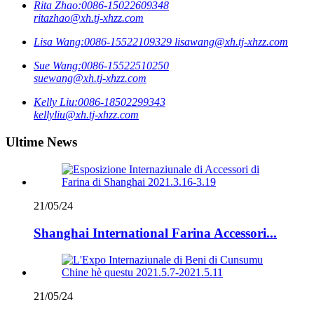
Rita Zhao:
0086-15022609348
ritazhao@xh.tj-xhzz.com
Lisa Wang:
0086-15522109329
lisawang@xh.tj-xhzz.com
Sue Wang:
0086-15522510250
suewang@xh.tj-xhzz.com
Kelly Liu:
0086-18502299343
kellyliu@xh.tj-xhzz.com
Ultime News
21/05/24
Shanghai International Farina Accessori...
21/05/24