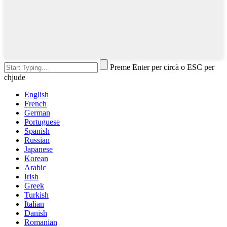
Preme Enter per circà o ESC per
chjude
English
French
German
Portuguese
Spanish
Russian
Japanese
Korean
Arabic
Irish
Greek
Turkish
Italian
Danish
Romanian