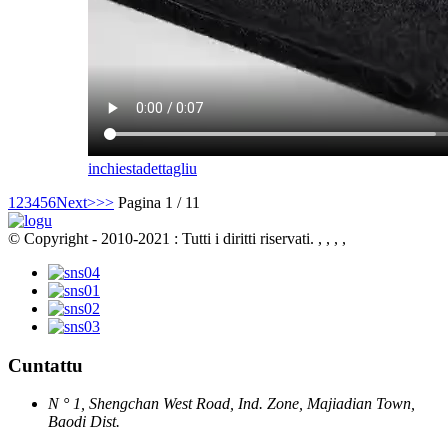
inchiesta
dettagliu
1
2
3
4
5
6
Next>
>>
Pagina 1 / 11
© Copyright - 2010-2021 : Tutti i diritti riservati.
, , , ,
Cuntattu
N ° 1, Shengchan West Road, Ind. Zone, Majiadian Town,
Baodi Dist.