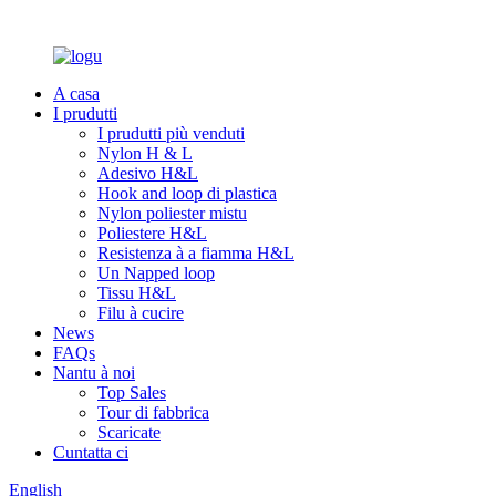
A casa
I prudutti
I prudutti più venduti
Nylon H & L
Adesivo H&L
Hook and loop di plastica
Nylon poliester mistu
Poliestere H&L
Resistenza à a fiamma H&L
Un Napped loop
Tissu H&L
Filu à cucire
News
FAQs
Nantu à noi
Top Sales
Tour di fabbrica
Scaricate
Cuntatta ci
English