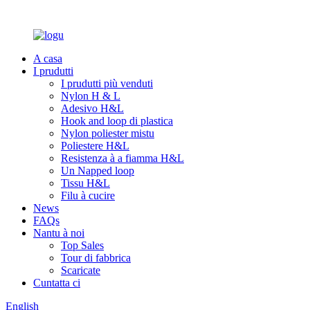
A casa
I prudutti
I prudutti più venduti
Nylon H & L
Adesivo H&L
Hook and loop di plastica
Nylon poliester mistu
Poliestere H&L
Resistenza à a fiamma H&L
Un Napped loop
Tissu H&L
Filu à cucire
News
FAQs
Nantu à noi
Top Sales
Tour di fabbrica
Scaricate
Cuntatta ci
English