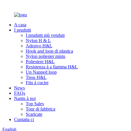
A casa
I prudutti
I prudutti più venduti
Nylon H & L
Adesivo H&L
Hook and loop di plastica
Nylon poliester mistu
Poliestere H&L
Resistenza à a fiamma H&L
Un Napped loop
Tissu H&L
Filu à cucire
News
FAQs
Nantu à noi
Top Sales
Tour di fabbrica
Scaricate
Cuntatta ci
English