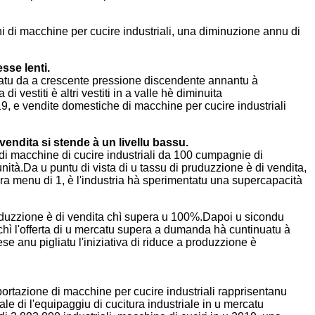
i di macchine per cucire industriali, una diminuzione annu di
sse lenti.
ettatu da a crescente pressione discendente annantu à
estiti è altri vestiti in a valle hè diminuita
019, e vendite domestiche di macchine per cucire industriali
 vendita si stende à un livellu bassu.
i macchine di cucire industriali da 100 cumpagnie di
ità.Da u puntu di vista di u tassu di pruduzzione è di vendita,
ra menu di 1, è l'industria hà sperimentatu una supercapacità
i produzzione è di vendita chì supera u 100%.Dapoi u sicondu
 chì l'offerta di u mercatu supera a dumanda hà cuntinuatu à
ese anu pigliatu l'iniziativa di riduce a produzzione è
portazione di macchine per cucire industriali rapprisentanu
 di l'equipaggiu di cucitura industriale in u mercatu