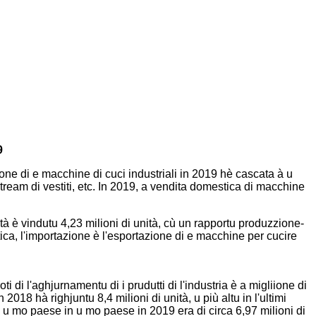
9
ione di e macchine di cuci industriali in 2019 hè cascata à u
ream di vestiti, etc. In 2019, a vendita domestica di macchine
à è vindutu 4,23 milioni di unità, cù un rapportu produzzione-
ca, l'importazione è l'esportazione di e macchine per cucire
i di l'aghjurnamentu di i prudutti di l'industria è a migliione di
018 hà righjuntu 8,4 milioni di unità, u più altu in l'ultimi
n u mo paese in u mo paese in 2019 era di circa 6,97 milioni di