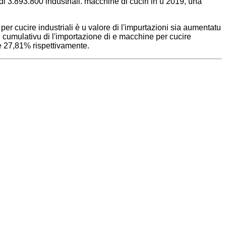
di 3.893.800 industriali. macchine di cuciri in u 2019, una
er cucire industriali è u valore di l'impurtazioni sia aumentatu
nu cumulativu di l'importazione di e macchine per cucire
 è 27,81% rispettivamente.