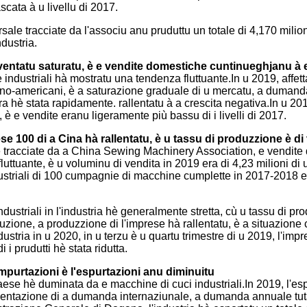
cata à u livellu di 2017.
le tracciate da l'associu anu pruduttu un totale di 4,170 milion
dustria.
iventatu saturatu, è e vendite domestiche cuntinueghjanu à e
 industriali hà mostratu una tendenza fluttuante.In u 2019, aff
o-americani, è a saturazione graduale di u mercatu, a dumanda di v
ura hè stata rapidamente. rallentatu à a crescita negativa.In u 2
è e vendite eranu ligeramente più bassu di i livelli di 2017.
ese 100 di a Cina hà rallentatu, è u tassu di produzzione è di
tracciate da a China Sewing Machinery Association, e vendite d
uante, è u voluminu di vendita in 2019 era di 4,23 milioni di un
dustriali di 100 cumpagnie di macchine cumplette in 2017-2018 e
 industriali in l'industria hè generalmente stretta, cù u tassu d
uzione, a produzzione di l'imprese hà rallentatu, è a situazione
ustria in u 2020, in u terzu è u quartu trimestre di u 2019, l'impr
 i prudutti hè stata ridutta.
impurtazioni è l'espurtazioni anu diminuitu
paese hè duminata da e macchine di cuci industriali.In 2019, l'es
entazione di a dumanda internaziunale, a dumanda annuale tutale