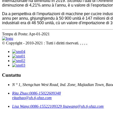
internaziunale hà diminuitu in 2019. Sicondu i dati di l'Ammini
diminuzione di 4,21% annu à l'annu, è u valore di l'esportazio
Da a perspettiva di l'impurtazioni di macchine per cucire indust
annu per annu, ghjunghjendu à 50 900 unità è 147 milioni di doll
industriali era di 46 500 unità, cù un valore d'importazione di
Tempu di Postu: Apr-01-2021
© Copyright - 2010-2021 : Tutti i diritti riservati.
, , , ,
Cuntattu
N ° 1, Shengchan West Road, Ind. Zone, Majiadian Town, Baod
Rita Zhao:
0086-15022609348
ritazhao@xh.tj-xhzz.com
Lisa Wang:
0086-15522109329
lisawang@xh.tj-xhzz.com