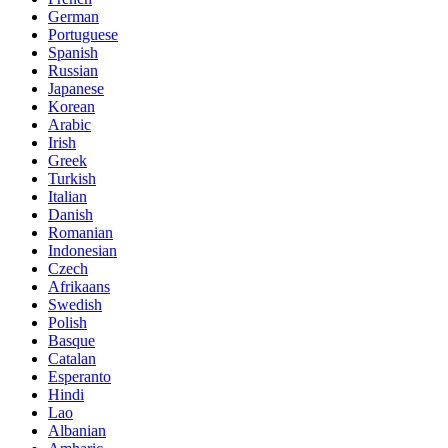
German
Portuguese
Spanish
Russian
Japanese
Korean
Arabic
Irish
Greek
Turkish
Italian
Danish
Romanian
Indonesian
Czech
Afrikaans
Swedish
Polish
Basque
Catalan
Esperanto
Hindi
Lao
Albanian