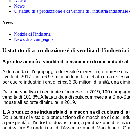
A casa
News
U statutu di a produzzione è di vendita di l'industria industrial
News
Notizie di l'industria
News di a cumpagnia
U statutu di a produzzione è di vendita di l'industria 
A produzzione è a vendita di e macchine di cuci industriali 
A dumanda di l'equipaggiu di tessili è di vestiti (cumprese i ma
livellu di 2017, circa 6,97 milioni di unità;affettatu da a re
per cucire industriali era di circa 3,08 milioni di unità, una di
Da a perspettiva di centinaie d'imprese, in 2019, 100 cumpagnie
vendita di 101,3%.Affettatu da a disputa cummerciale Sino-Stat
industriali sò tutte diminuite in 2019.
1. A pruduzzione industriale di a macchina di cucitura di
Da u puntu di vista di a pruduzzione di e macchine di cuci industr
a prosperità di l'industria downstream, a pruduzzione di e macchi
anni.valore.Sicondu i dati di l'Associazione di Macchine di Cuc