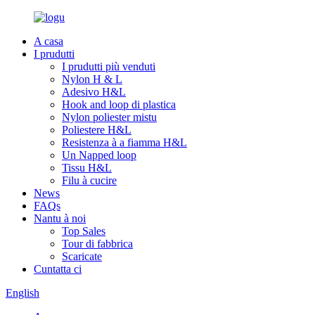
A casa
I prudutti
I prudutti più venduti
Nylon H & L
Adesivo H&L
Hook and loop di plastica
Nylon poliester mistu
Poliestere H&L
Resistenza à a fiamma H&L
Un Napped loop
Tissu H&L
Filu à cucire
News
FAQs
Nantu à noi
Top Sales
Tour di fabbrica
Scaricate
Cuntatta ci
English