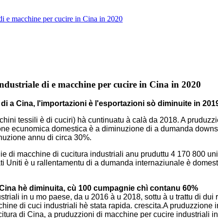
e di e macchine per cucire in Cina in 2020
industriale di e macchine per cucire in Cina in 2020
di a Cina, l'importazioni è l'esportazioni sò diminuite in 201
chini tessili è di cuciri) hà cuntinuatu à calà da 2018. A pruduzz
cessione ecunomica domestica è a diminuzione di a dumanda downst
minuzione annu di circa 30%.
 di macchine di cucitura industriali anu pruduttu 4 170 800 unit
i Uniti è u rallentamentu di a dumanda internaziunale è domesti
 a Cina hè diminuita, cù 100 cumpagnie chì contanu 60%
iali in u mo paese, da u 2016 à u 2018, sottu à u trattu di dui rot
ne di cuci industriali hè stata rapida. crescita.A pruduzzione in 2
itura di Cina, a pruduzzioni di macchine per cucire industriali i