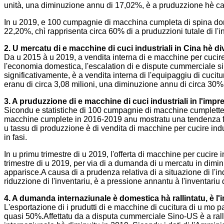
unità, una diminuzione annu di 17,02%, è a pruduzzione hè cas
In u 2019, e 100 cumpagnie di macchina cumpleta di spina dorsa
22,20%, chì rapprisenta circa 60% di a pruduzzioni tutale di l'in
2. U mercatu di e macchine di cuci industriali in Cina hè d
Da u 2015 à u 2019, a vendita interna di e macchine per cucire
l'economia domestica, l'escalation di e dispute cummerciale sin
significativamente, è a vendita interna di l'equipaggiu di cucit
eranu di circa 3,08 milioni, una diminuzione annu di circa 30%, 
3. A pruduzzione di e macchine di cuci industriali in l'impr
Sicondu e statistiche di 100 cumpagnie di macchine cumplette 
macchine cumplete in 2016-2019 anu mostratu una tendenza flutt
u tassu di produzzione è di vendita di macchine per cucire in
in fasi.
In u primu trimestre di u 2019, l'offerta di macchine per cucire
trimestre di u 2019, per via di a dumanda di u mercatu in dimin
apparisce.A causa di a prudenza relativa di a situazione di l'ind
riduzzione di l'inventariu, è a pressione annantu à l'inventariu di
4. A dumanda internaziunale è domestica hà rallintatu, è l'
L'esportazione di i prudutti di e macchine di cucitura di u mo 
quasi 50%.Affettatu da a disputa cummerciale Sino-US è a rall