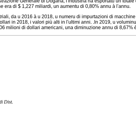
strazione Generale di Dogana, l'industria hà esportatu un totale 
ne era di $ 1,227 miliardi, un aumentu di 0,80% annu à l'annu.
riali, da u 2016 à u 2018, u numeru di impurtazioni di macchine p
ari in 2018, i valori più alti in l'ultimi anni. .In 2019, u volumi
 106 milioni di dollari americani, una diminuzione annu di 8,67%
i Dist.