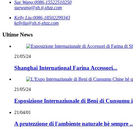
Sue Wang:
0086-15522510250
suewang@xh.tj-xhzz.com
Kelly Liu:
0086-18502299343
kellyliu@xh.tj-xhzz.com
Ultime News
21/05/24
Shanghai International Farina Accessori...
21/05/24
Esposizione Internaziunale di Beni di Cunsumu in
21/04/01
A prutezzione di l'ambiente naturale hè sempre ..