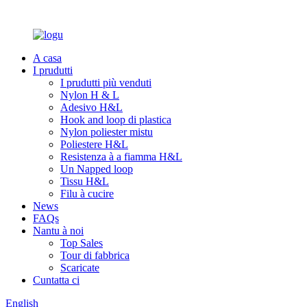
A casa
I prudutti
I prudutti più venduti
Nylon H & L
Adesivo H&L
Hook and loop di plastica
Nylon poliester mistu
Poliestere H&L
Resistenza à a fiamma H&L
Un Napped loop
Tissu H&L
Filu à cucire
News
FAQs
Nantu à noi
Top Sales
Tour di fabbrica
Scaricate
Cuntatta ci
English